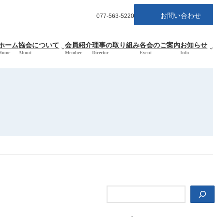
お問い合わせ
077-563-5220
ホーム
協会について
会員紹介
理事の取り組み
各会のご案内
お知らせ
Home
About
Member
Director
Event
Info
検
索