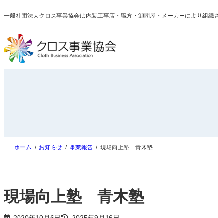
内
一般社団法人クロス事業協会は内装工事店・職方・卸問屋・メーカーにより組織
容
を
ス
キ
ッ
プ
ホーム
お知らせ
事業報告
現場向上塾 青木塾
現場向上塾 青木塾
2020年10月6日
2025年9月16日