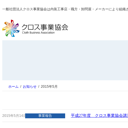
内
一般社団法人クロス事業協会は内装工事店・職方・卸問屋・メーカーにより組織
容
を
ス
キ
ッ
プ
ホーム
お知らせ
2015年5月
平成27年度 クロス事業協会
2015年5月14日
事業報告