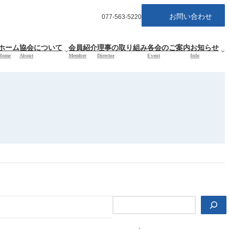
お問い合わせ
077-563-5220
ホーム
協会について
会員紹介
理事の取り組み
各会のご案内
お知らせ
Home
About
Member
Director
Event
Info
検
索