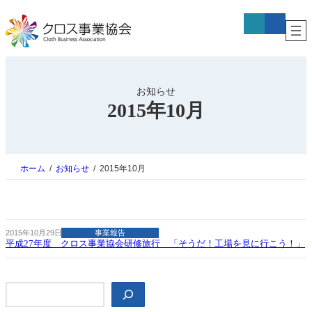
内
ア
ア
容
イ
イ
コ
コ
を
ン
ン
ス
リ
リ
キ
ン
ン
ク
ク
ッ
プ
お知らせ
2015年10月
ホーム
お知らせ
2015年10月
2015年10月29日
事業報告
平成27年度 クロス事業協会研修旅行 「そうだ！工場を見に行こう！」
検
索