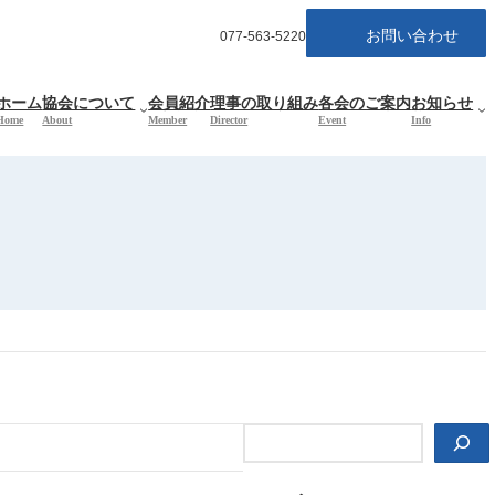
お問い合わせ
077-563-5220
ホーム
協会について
会員紹介
理事の取り組み
各会のご案内
お知らせ
Home
About
Member
Director
Event
Info
検
索