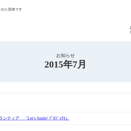
された団体です
お知らせ
2015年7月
 「Let’s Smile! ﾌﾟﾛｼﾞｪｸﾄ」