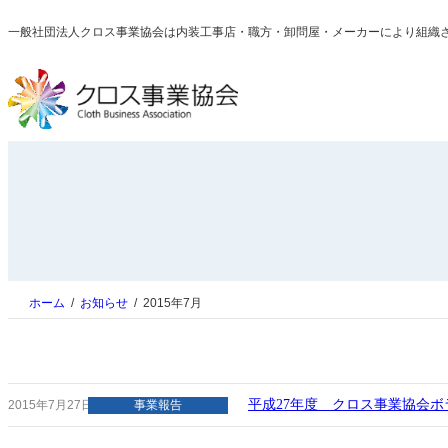
内
一般社団法人クロス事業協会は内装工事店・職方・卸問屋・メーカーにより組織
容
を
ス
キ
ッ
プ
ホーム
お知らせ
2015年7月
平成27年度 クロス事業協会ボランティア
2015年7月27日
事業報告