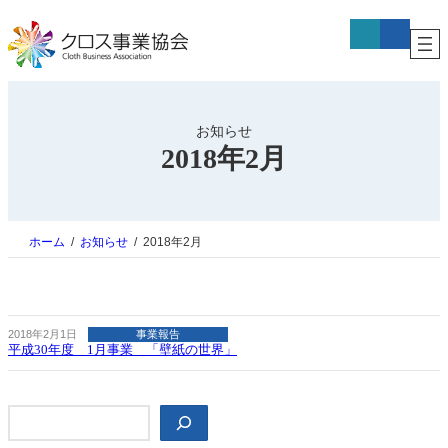
内
ア
ア
容
イ
イ
コ
コ
を
ン
ン
ス
リ
リ
キ
ン
ン
ク
ク
ッ
プ
お知らせ
2018年2月
ホーム
お知らせ
2018年2月
2018年2月1日
事業報告
平成30年度 1月事業 「壁紙の世界」
検
索