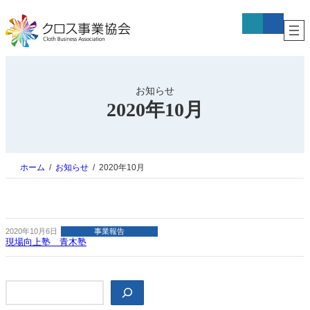
内
ア
ア
容
イ
イ
コ
コ
を
ン
ン
ス
リ
リ
キ
ン
ン
ク
ク
ッ
プ
お知らせ
2020年10月
ホーム
お知らせ
2020年10月
2020年10月6日
事業報告
現場向上塾 青木塾
検
索