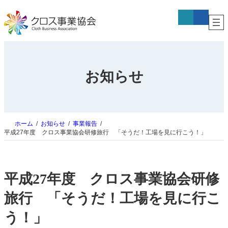
内
ア
ア
容
イ
イ
コ
コ
を
ン
ン
ス
リ
リ
キ
ン
ン
ク
ク
ッ
プ
お知らせ
ホーム
お知らせ
事業報告
平成27年度 クロス事業協会研修旅行 「そうだ！工場を見に行こう！」
平成27年度 クロス事業協会研修
旅行 「そうだ！工場を見に行こ
う！」