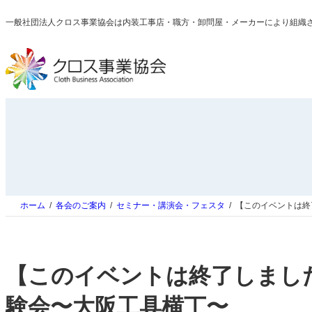
内
一般社団法人クロス事業協会は内装工事店・職方・卸問屋・メーカーにより組織
容
を
ス
キ
ッ
プ
ホーム
各会のご案内
セミナー・講演会・フェスタ
【このイベントは終
【このイベントは終了しました
験会〜大阪工具横丁〜