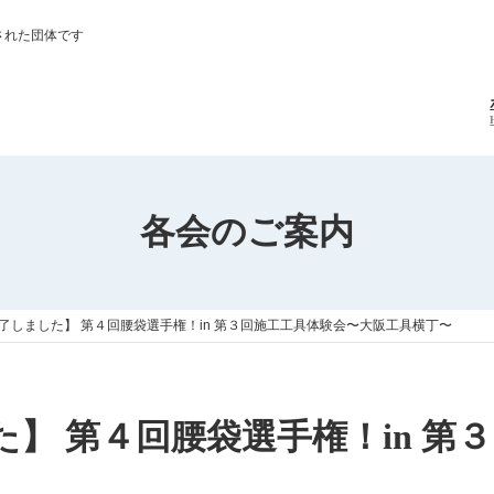
された団体です
各会のご案内
了しました】 第４回腰袋選手権！in 第３回施工工具体験会〜大阪工具横丁〜
】 第４回腰袋選手権！in 第