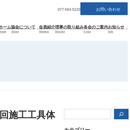
お問い合わせ
077-563-5220
ホーム
協会について
会員紹介
理事の取り組み
各会のご案内
お知らせ
Home
About
Member
Director
Event
Info
検
３回施工工具体
索